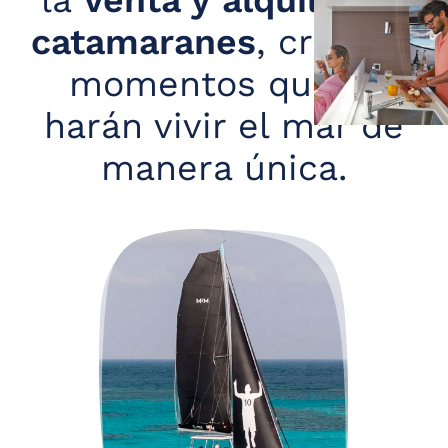
la
venta y
alquiler de
catamaranes
, creando
momentos que te
harán vivir el mar de
manera única.