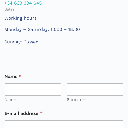
+34 639 394 645
Sales
Working hours
Monday – Saturday: 10:00 – 18:00
Sunday: Closed
o
Name
*
r
m
e
s
s
Name
Surname
a
g
E-mail address
*
e