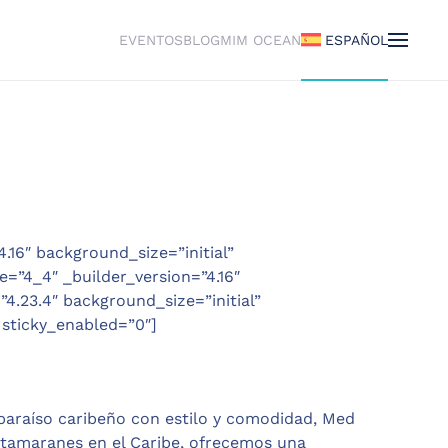
EVENTOS
BLOG
MIM OCEAN
ESPAÑOL
4.16″ background_size=”initial”
=”4_4″ _builder_version=”4.16″
4.23.4″ background_size=”initial”
 sticky_enabled=”0″]
 paraíso caribeño con estilo y comodidad, Med
 catamaranes en el Caribe, ofrecemos una