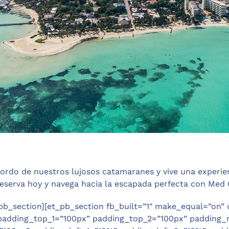
bordo de nuestros lujosos catamaranes y vive una experi
serva hoy y navega hacia la escapada perfecta con Med 
pb_section][et_pb_section fb_built=”1″ make_equal=”on”
padding_top_1=”100px” padding_top_2=”100px” padding_r