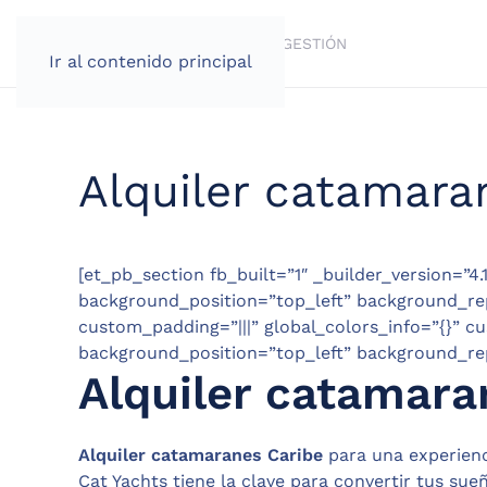
VENTA
BROKERAGE
ALQUILER
GESTIÓN
Ir al contenido principal
Alquiler catamara
[et_pb_section fb_built=”1″ _builder_version=”4.
background_position=”top_left” background_rep
custom_padding=”|||” global_colors_info=”{}” cu
background_position=”top_left” background_rep
Alquiler catamara
Alquiler catamaranes Caribe
para una experienc
Cat Yachts tiene la clave para convertir tus sue