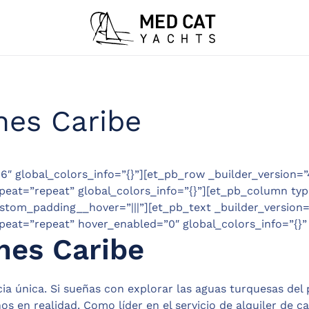
nes Caribe
16″ global_colors_info=”{}”][et_pb_row _builder_version=”
eat=”repeat” global_colors_info=”{}”][et_pb_column type
stom_padding__hover=”|||”][et_pb_text _builder_version=”
eat=”repeat” hover_enabled=”0″ global_colors_info=”{}”
nes Caribe
ia única. Si sueñas con explorar las aguas turquesas del
ños en realidad. Como líder en el servicio de alquiler de