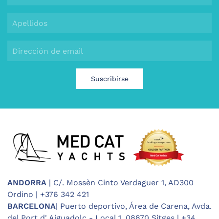
Suscribirse
ANDORRA
| C/. Mossèn Cinto Verdaguer 1, AD300
Ordino | +376 342 421
BARCELONA
| Puerto deportivo, Área de Carena, Avda.
del Port d' Aiguadolç - Local 1, 08870 Sitges | +34