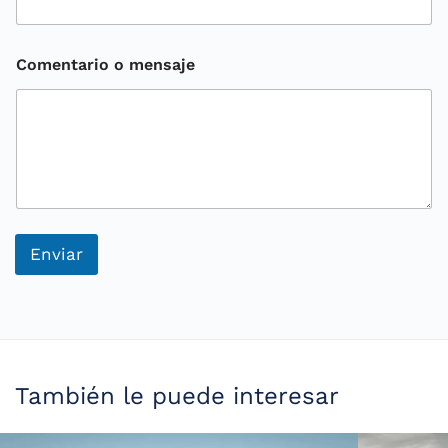
Comentario o mensaje
N
o
Enviar
m
b
r
e
m
e
n
También le puede interesar
s
a
j