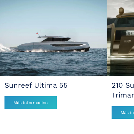
e
*
Sunreef Ultima 55
210 S
Trima
Más información
Más i