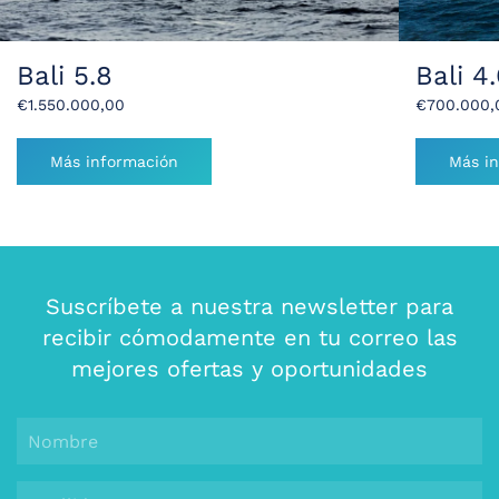
Bali 5.8
Bali 4
€
1.550.000,00
€
700.000,
Más información
Más i
Suscríbete a nuestra newsletter para
recibir cómodamente en tu correo las
mejores ofertas y oportunidades